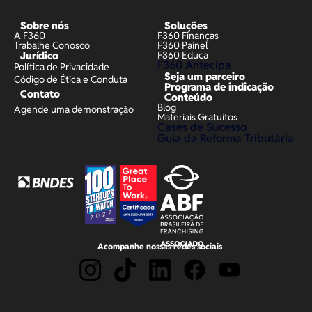
Sobre nós
Soluções
A F360
F360 Finanças
Trabalhe Conosco
F360 Painel
Jurídico
F360 Educa
F360 Antecipa
Política de Privacidade
Seja um parceiro
Código de Ética e Conduta
Programa de indicação
Contato
Conteúdo
Blog
Agende uma demonstração
Materiais Gratuitos
Cases de Sucesso
Guia da Reforma Tributária
Acompanhe nossas redes sociais