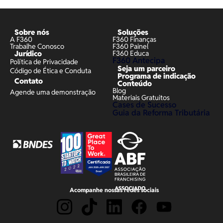
Sobre nós
Soluções
A F360
F360 Finanças
Trabalhe Conosco
F360 Painel
Jurídico
F360 Educa
F360 Antecipa
Política de Privacidade
Seja um parceiro
Código de Ética e Conduta
Programa de indicação
Contato
Conteúdo
Blog
Agende uma demonstração
Materiais Gratuitos
Cases de Sucesso
Guia da Reforma Tributária
Acompanhe nossas redes sociais