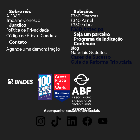
Sobre nós
Soluções
A F360
F360 Finanças
Trabalhe Conosco
F360 Painel
Jurídico
F360 Educa
F360 Antecipa
Política de Privacidade
Seja um parceiro
Código de Ética e Conduta
Programa de indicação
Contato
Conteúdo
Blog
Agende uma demonstração
Materiais Gratuitos
Cases de Sucesso
Guia da Reforma Tributária
Acompanhe nossas redes sociais