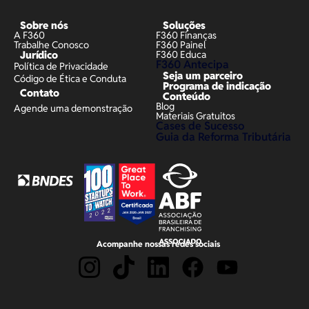
Sobre nós
Soluções
A F360
F360 Finanças
Trabalhe Conosco
F360 Painel
Jurídico
F360 Educa
F360 Antecipa
Política de Privacidade
Seja um parceiro
Código de Ética e Conduta
Programa de indicação
Contato
Conteúdo
Blog
Agende uma demonstração
Materiais Gratuitos
Cases de Sucesso
Guia da Reforma Tributária
Acompanhe nossas redes sociais