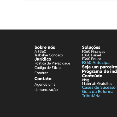
Sobre nós
Soluções
A F360
F360 Finanças
Trabalhe Conosco
F360 Painel
Jurídico
F360 Educa
F360 Antecipa
Política de Privacidade
Seja um parceir
Código de Ética e
Programa de ind
Conduta
Conteúdo
Contato
Blog
Materiais Gratuitos
Agende uma
Cases de Sucesso
demonstração
Guia da Reforma
Tributária