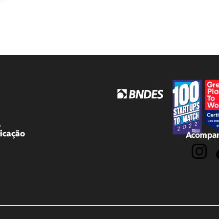
o
icação
Acompan