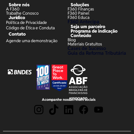
Sobre nós
Soluções
A F360
F360 Finanças
Trabalhe Conosco
F360 Painel
Jurídico
F360 Educa
F360 Antecipa
Política de Privacidade
Seja um parceiro
Código de Ética e Conduta
Programa de indicação
Contato
Conteúdo
Blog
Agende uma demonstração
Materiais Gratuitos
Cases de Sucesso
Guia da Reforma Tributária
Acompanhe nossas redes sociais