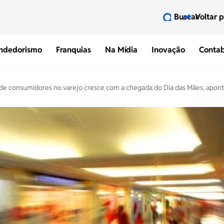
Buscar
Voltar 
ndedorismo
Franquias
Na Mídia
Inovação
Contab
 de consumidores no varejo cresce com a chegada do Dia das Mães, aponta