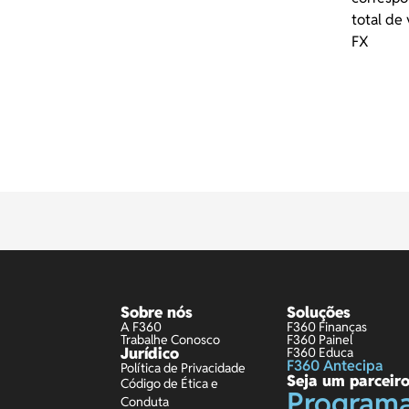
total de 
FX
Sobre nós
Soluções
A F360
F360 Finanças
Trabalhe Conosco
F360 Painel
Jurídico
F360 Educa
F360 Antecipa
Política de Privacidade
Seja um parceir
Código de Ética e
Program
Conduta