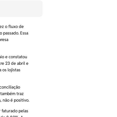
ez o fluxo de
no passado. Essa
presa
aio e constatou
e 23 de abril e
os lojistas
conciliação
a também traz
 não é positivo.
 faturado pelas