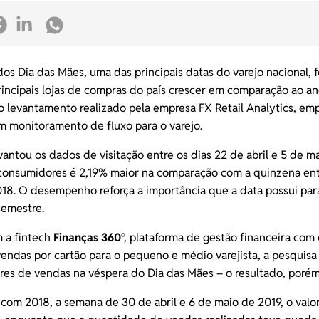
os Dia das Mães, uma das principais datas do varejo nacional, f
principais lojas de compras do país crescer em comparação ao a
do levantamento realizado pela empresa
FX Retail Analytics
, em
m monitoramento de fluxo para o varejo.
antou os dados de visitação entre os dias 22 de abril e 5 de m
consumidores é 2,19% maior na comparação com a quinzena entr
18. O desempenho reforça a importância que a data possui para 
semestre.
 a fintech
Finanças 360
º, plataforma de gestão financeira com
vendas por cartão
para o pequeno e médio varejista, a pesquis
res de vendas na véspera do Dia das Mães – o resultado, porém,
om 2018, a semana de 30 de abril e 6 de maio de 2019, o valor