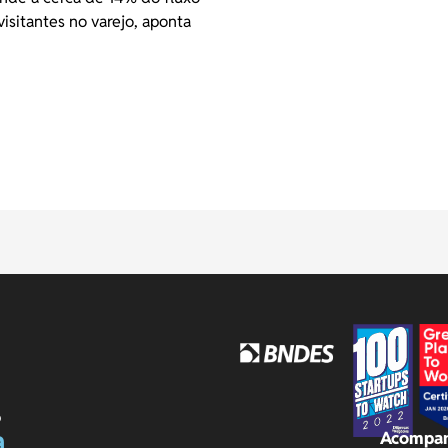
visitantes no varejo, aponta
o
a
Acompan