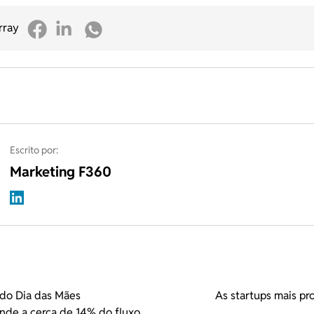
rray
Escrito por:
Marketing F360
do Dia das Mães
As startups mais pr
nde a cerca de 14% do fluxo