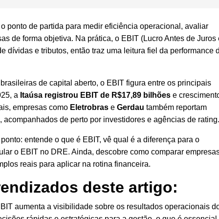
o ponto de partida para medir eficiência operacional, avaliar
s de forma objetiva. Na prática, o EBIT (Lucro Antes de Juros 
e dívidas e tributos, então traz uma leitura fiel da performance 
rasileiras de capital aberto, o EBIT figura entre os principais
025, a
Itaúsa registrou EBIT de R$17,89 bilhões
e cresciment
ais, empresas como
Eletrobras
e
Gerdau
também reportam
 acompanhados de perto por investidores e agências de rating
 ponto: entende o que é EBIT, vê qual é a diferença para o
ular o EBIT no DRE. Ainda, descobre como comparar empresa
os reais para aplicar na rotina financeira.
rendizados deste artigo:
T aumenta a visibilidade sobre os resultados operacionais d
decisões rápidas e estratégicas para a gestão, o que é essencial