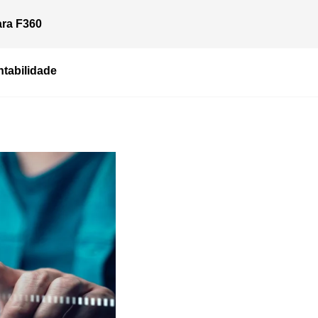
ara
F360
tabilidade