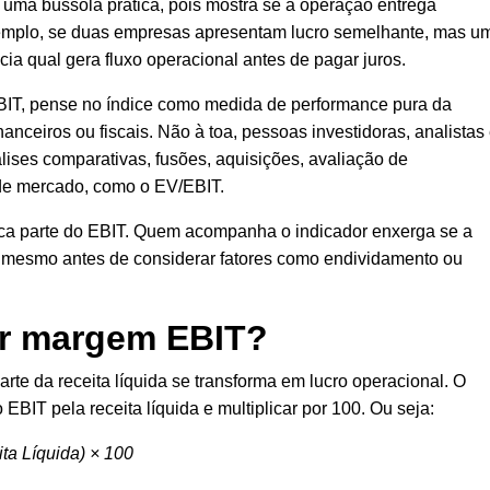
uma bússola prática, pois mostra se a operação entrega
xemplo, se duas empresas apresentam lucro semelhante, mas u
cia qual gera fluxo operacional antes de pagar juros.
EBIT, pense no índice como medida de performance pura da
nanceiros ou fiscais. Não à toa, pessoas investidoras, analistas
ises comparativas, fusões, aquisições, avaliação de
 de mercado, como o EV/EBIT.
ca parte do EBIT. Quem acompanha o indicador enxerga se a
 mesmo antes de considerar fatores como endividamento ou
r margem EBIT?
te da receita líquida se transforma em lucro operacional. O
 o EBIT pela receita líquida e multiplicar por 100. Ou seja:
ta Líquida) × 100