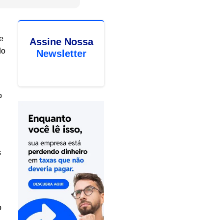
e
Assine Nossa
do
Newsletter
o
.
s
o