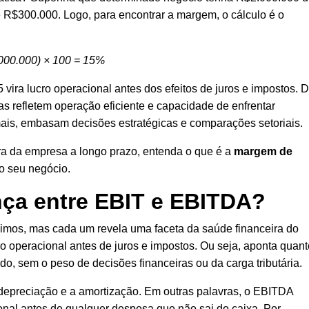
de R$300.000. Logo, para encontrar a margem, o cálculo é o
000.000) × 100 = 15%
 vira lucro operacional antes dos efeitos de juros e impostos. 
s refletem operação eficiente e capacidade de enfrentar
is, embasam decisões estratégicas e comparações setoriais.
ra da empresa a longo prazo, entenda o que é a
margem de
 o seu negócio.
nça entre EBIT e EBITDA?
mos, mas cada um revela uma faceta da saúde financeira do
o operacional antes de juros e impostos. Ou seja, aponta quant
do, sem o peso de decisões financeiras ou da carga tributária.
epreciação e a amortização. Em outras palavras, o EBITDA
al antes de qualquer despesa que não sai do caixa. Por