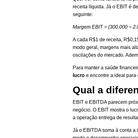
receita líquida. Já o EBIT é 
seguinte:
Margem EBIT = (300.000 ÷ 2.
A cada R$1 de receita, R$0,15
modo geral, margens mais alta
oscilações do mercado. Adema
Para manter a saúde financei
lucro
e encontre a ideal para
Qual a difere
EBIT e EBITDA parecem próxi
negócio. O EBIT mostra o lucr
a operação entrega de resulta
Já o EBITDA soma à conta a d
mede o desempenho operacion