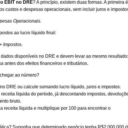
do EBIT no DRE
? A princípio, existem duas formas. A primeira é
 os custos e despesas operacionais, sem incluir juros e imposto
spesas Operacionais.
stos ao lucro líquido final:
+ Impostos.
dados disponíveis no DRE e devem levar ao mesmo resultado
 antes dos efeitos financeiros e tributários.
 chegar ao número?
 no DRE ou calcule somando lucro líquido, juros e impostos.
 receita líquida do período, já descontando impostos, devoluçõ
ento bruto.
a receita líquida e multiplique por 100 para encontrar o
rática? Suponha que determinado negócio tenha R$2.000.000 d