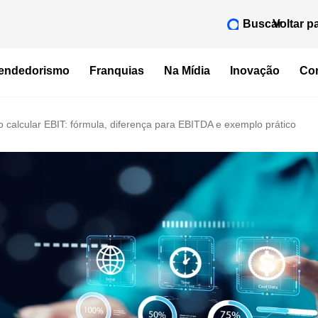
Buscar
Voltar p
endedorismo
Franquias
Na Mídia
Inovação
Con
 calcular EBIT: fórmula, diferença para EBITDA e exemplo prático