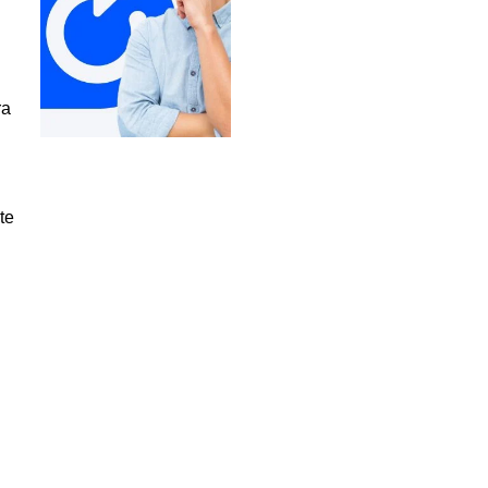
ra
te