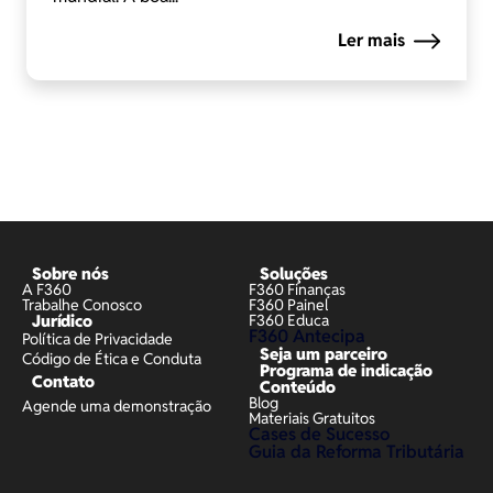
Ler mais
Sobre nós
Soluções
A F360
F360 Finanças
Trabalhe Conosco
F360 Painel
Jurídico
F360 Educa
F360 Antecipa
Política de Privacidade
Seja um parceiro
Código de Ética e Conduta
Programa de indicação
Contato
Conteúdo
Blog
Agende uma demonstração
Materiais Gratuitos
Cases de Sucesso
Guia da Reforma Tributária