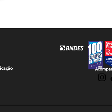
o
icação
Acompan