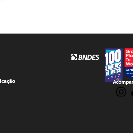
o
icação
Acompan