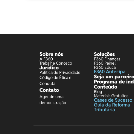
Sobre nós
Soluções
A F360
F360 Finanças
Trabalhe Conosco
F360 Painel
Jurídico
F360 Educa
F360 Antecipa
Política de Privacidade
Seja um parceir
Código de Ética e
Programa de ind
Conduta
Conteúdo
Contato
Blog
Materiais Gratuitos
Agende uma
Cases de Sucesso
demonstração
Guia da Reforma
Tributária