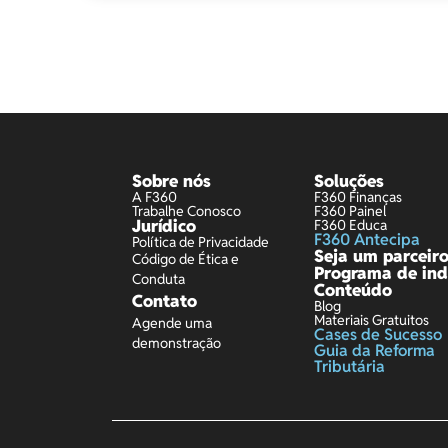
Sobre nós
Soluções
A F360
F360 Finanças
Trabalhe Conosco
F360 Painel
Jurídico
F360 Educa
F360 Antecipa
Política de Privacidade
Seja um parceir
Código de Ética e
Programa de ind
Conduta
Conteúdo
Contato
Blog
Materiais Gratuitos
Agende uma
Cases de Sucesso
demonstração
Guia da Reforma
Tributária