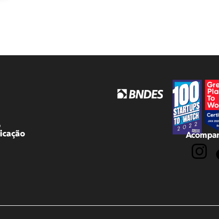
o
icação
Acompan