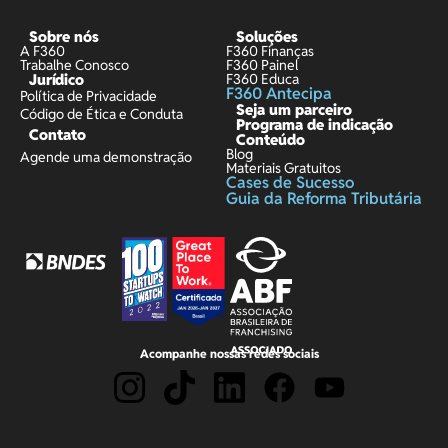
Sobre nós
Soluções
A F360
F360 Finanças
Trabalhe Conosco
F360 Painel
Jurídico
F360 Educa
F360 Antecipa
Política de Privacidade
Seja um parceiro
Código de Ética e Conduta
Programa de indicação
Contato
Conteúdo
Blog
Agende uma demonstração
Materiais Gratuitos
Cases de Sucesso
Guia da Reforma Tributária
Acompanhe nossas redes sociais