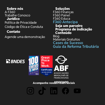
Sobre nós
Soluções
A F360
F360 Finanças
Trabalhe Conosco
F360 Painel
Jurídico
F360 Educa
F360 Antecipa
Política de Privacidade
Seja um parceiro
Código de Ética e Conduta
Programa de indicação
Contato
Conteúdo
Blog
Agende uma demonstração
Materiais Gratuitos
Cases de Sucesso
Guia da Reforma Tributária
Acompanhe nossas redes sociais