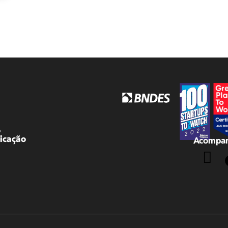
o
icação
Acompan