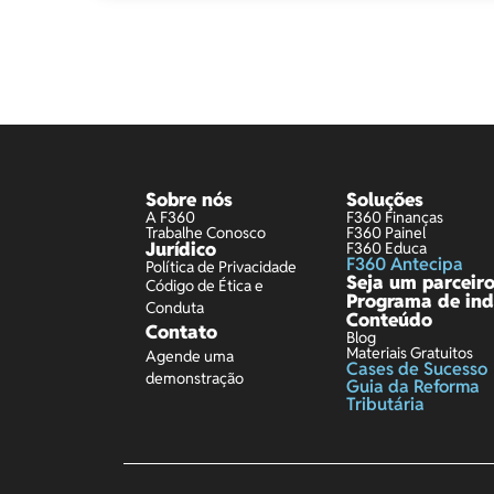
Sobre nós
Soluções
A F360
F360 Finanças
Trabalhe Conosco
F360 Painel
Jurídico
F360 Educa
F360 Antecipa
Política de Privacidade
Seja um parceir
Código de Ética e
Programa de ind
Conduta
Conteúdo
Contato
Blog
Materiais Gratuitos
Agende uma
Cases de Sucesso
demonstração
Guia da Reforma
Tributária