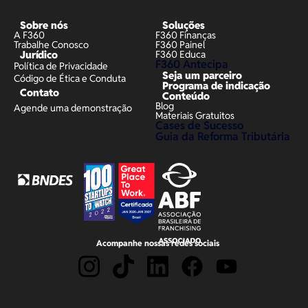
Sobre nós
Soluções
A F360
F360 Finanças
Trabalhe Conosco
F360 Painel
Jurídico
F360 Educa
F360 Antecipa
Política de Privacidade
Seja um parceiro
Código de Ética e Conduta
Programa de indicação
Contato
Conteúdo
Blog
Agende uma demonstração
Materiais Gratuitos
Cases de Sucesso
Guia da Reforma Tributária
Acompanhe nossas redes sociais