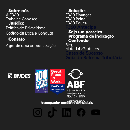
Sobre nós
Soluções
A F360
F360 Finanças
Trabalhe Conosco
F360 Painel
Jurídico
F360 Educa
F360 Antecipa
Política de Privacidade
Seja um parceiro
Código de Ética e Conduta
Programa de indicação
Contato
Conteúdo
Blog
Agende uma demonstração
Materiais Gratuitos
Cases de Sucesso
Guia da Reforma Tributária
Acompanhe nossas redes sociais