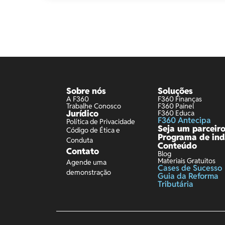
Sobre nós
Soluções
A F360
F360 Finanças
Trabalhe Conosco
F360 Painel
Jurídico
F360 Educa
F360 Antecipa
Política de Privacidade
Seja um parceir
Código de Ética e
Programa de ind
Conduta
Conteúdo
Contato
Blog
Materiais Gratuitos
Agende uma
Cases de Sucesso
demonstração
Guia da Reforma
Tributária