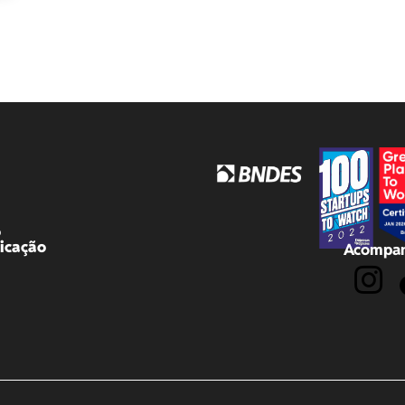
o
icação
Acompan