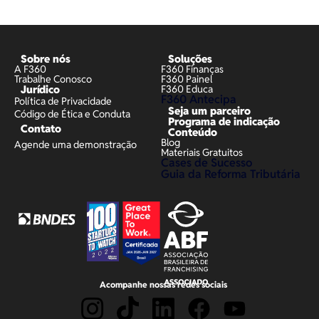
Sobre nós
Soluções
A F360
F360 Finanças
Trabalhe Conosco
F360 Painel
Jurídico
F360 Educa
F360 Antecipa
Política de Privacidade
Seja um parceiro
Código de Ética e Conduta
Programa de indicação
Contato
Conteúdo
Blog
Agende uma demonstração
Materiais Gratuitos
Cases de Sucesso
Guia da Reforma Tributária
Acompanhe nossas redes sociais