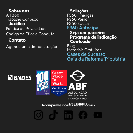
Sobre nós
Soluções
A F360
F360 Finanças
Trabalhe Conosco
F360 Painel
Jurídico
F360 Educa
F360 Antecipa
Política de Privacidade
Seja um parceiro
Código de Ética e Conduta
Programa de indicação
Contato
Conteúdo
Blog
Agende uma demonstração
Materiais Gratuitos
Cases de Sucesso
Guia da Reforma Tributária
Acompanhe nossas redes sociais