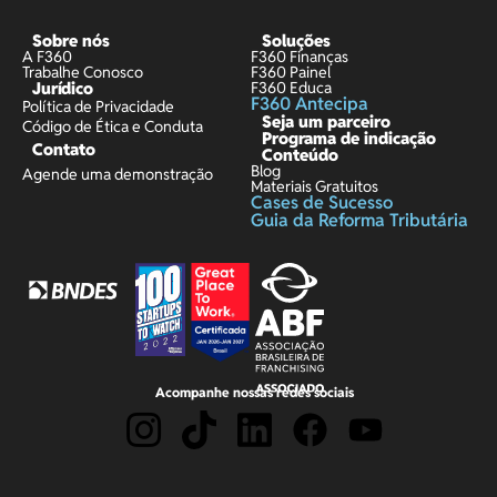
Sobre nós
Soluções
A F360
F360 Finanças
Trabalhe Conosco
F360 Painel
Jurídico
F360 Educa
F360 Antecipa
Política de Privacidade
Seja um parceiro
Código de Ética e Conduta
Programa de indicação
Contato
Conteúdo
Blog
Agende uma demonstração
Materiais Gratuitos
Cases de Sucesso
Guia da Reforma Tributária
Acompanhe nossas redes sociais