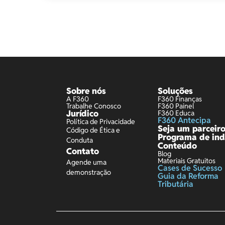
Sobre nós
Soluções
A F360
F360 Finanças
Trabalhe Conosco
F360 Painel
Jurídico
F360 Educa
F360 Antecipa
Política de Privacidade
Seja um parceir
Código de Ética e
Programa de ind
Conduta
Conteúdo
Contato
Blog
Materiais Gratuitos
Agende uma
Cases de Sucesso
demonstração
Guia da Reforma
Tributária