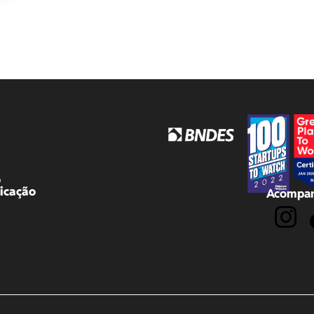
o
icação
Acompan