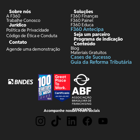
Sobre nós
Soluções
A F360
F360 Finanças
Trabalhe Conosco
F360 Painel
Jurídico
F360 Educa
F360 Antecipa
Política de Privacidade
Seja um parceiro
Código de Ética e Conduta
Programa de indicação
Contato
Conteúdo
Blog
Agende uma demonstração
Materiais Gratuitos
Cases de Sucesso
Guia da Reforma Tributária
Acompanhe nossas redes sociais