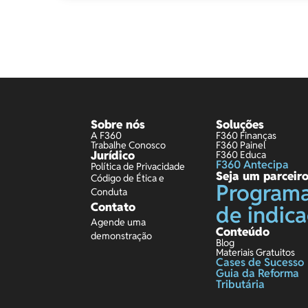
Sobre nós
Soluções
A F360
F360 Finanças
Trabalhe Conosco
F360 Painel
Jurídico
F360 Educa
F360 Antecipa
Política de Privacidade
Seja um parceir
Código de Ética e
Program
Conduta
Contato
de indic
Agende uma
Conteúdo
demonstração
Blog
Materiais Gratuitos
Cases de Sucesso
Guia da Reforma
Tributária