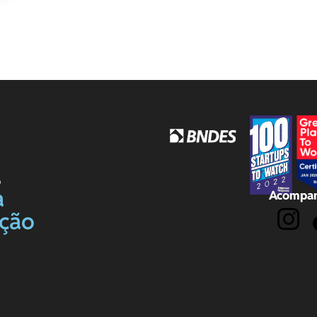
o
a
Acompan
ação