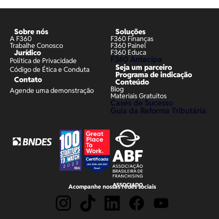
Sobre nós
Soluções
A F360
F360 Finanças
Trabalhe Conosco
F360 Painel
Jurídico
F360 Educa
F360 Antecipa
Política de Privacidade
Seja um parceiro
Código de Ética e Conduta
Programa de indicação
Contato
Conteúdo
Blog
Agende uma demonstração
Materiais Gratuitos
Cases de Sucesso
Guia da Reforma Tributária
Acompanhe nossas redes sociais