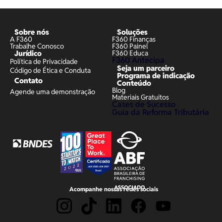
Sobre nós
Soluções
A F360
F360 Finanças
Trabalhe Conosco
F360 Painel
Jurídico
F360 Educa
F360 Antecipa
Política de Privacidade
Seja um parceiro
Código de Ética e Conduta
Programa de indicação
Contato
Conteúdo
Blog
Agende uma demonstração
Materiais Gratuitos
Cases de Sucesso
Guia da Reforma Tributária
Acompanhe nossas redes sociais