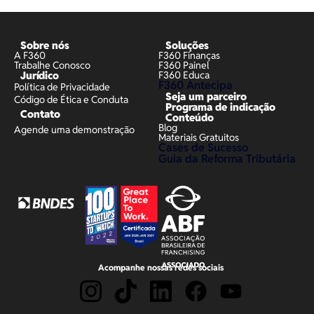
Sobre nós
Soluções
A F360
F360 Finanças
Trabalhe Conosco
F360 Painel
Jurídico
F360 Educa
F360 Antecipa
Política de Privacidade
Seja um parceiro
Código de Ética e Conduta
Programa de indicação
Contato
Conteúdo
Blog
Agende uma demonstração
Materiais Gratuitos
Cases de Sucesso
Guia da Reforma Tributária
Acompanhe nossas redes sociais