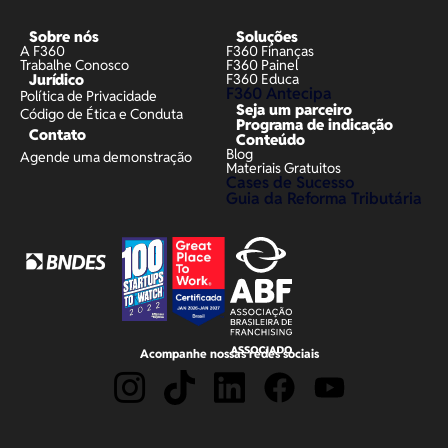
Sobre nós
Soluções
A F360
F360 Finanças
Trabalhe Conosco
F360 Painel
Jurídico
F360 Educa
F360 Antecipa
Política de Privacidade
Seja um parceiro
Código de Ética e Conduta
Programa de indicação
Contato
Conteúdo
Blog
Agende uma demonstração
Materiais Gratuitos
Cases de Sucesso
Guia da Reforma Tributária
Acompanhe nossas redes sociais