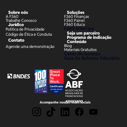
Sobre nós
Soluções
A F360
F360 Finanças
Trabalhe Conosco
F360 Painel
Jurídico
F360 Educa
F360 Antecipa
Política de Privacidade
Seja um parceiro
Código de Ética e Conduta
Programa de indicação
Contato
Conteúdo
Blog
Agende uma demonstração
Materiais Gratuitos
Cases de Sucesso
Guia da Reforma Tributária
Acompanhe nossas redes sociais