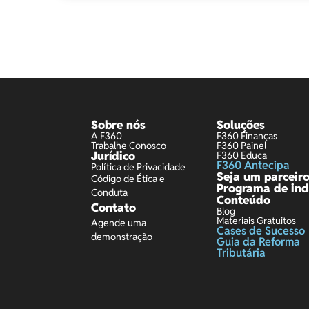
Sobre nós
Soluções
A F360
F360 Finanças
Trabalhe Conosco
F360 Painel
Jurídico
F360 Educa
F360 Antecipa
Política de Privacidade
Seja um parceir
Código de Ética e
Programa de ind
Conduta
Conteúdo
Contato
Blog
Materiais Gratuitos
Agende uma
Cases de Sucesso
demonstração
Guia da Reforma
Tributária