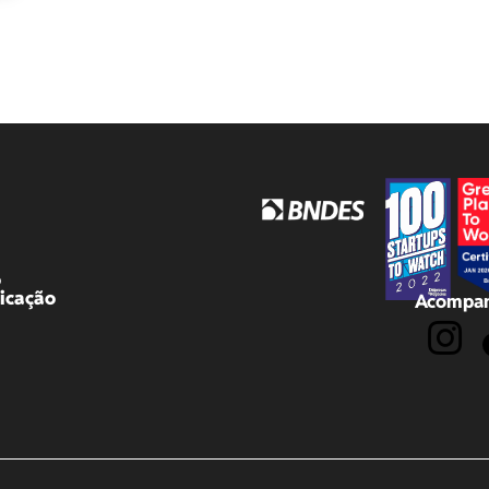
o
icação
Acompan