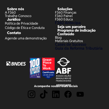
Sobre nós
Soluções
A F360
F360 Finanças
Trabalhe Conosco
F360 Painel
Jurídico
F360 Educa
F360 Antecipa
Política de Privacidade
Seja um parceiro
Código de Ética e Conduta
Programa de indicação
Contato
Conteúdo
Blog
Agende uma demonstração
Materiais Gratuitos
Cases de Sucesso
Guia da Reforma Tributária
Acompanhe nossas redes sociais