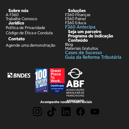
Sobre nós
Soluções
A F360
F360 Finanças
Trabalhe Conosco
F360 Painel
Jurídico
F360 Educa
F360 Antecipa
Política de Privacidade
Seja um parceiro
Código de Ética e Conduta
Programa de indicação
Contato
Conteúdo
Blog
Agende uma demonstração
Materiais Gratuitos
Cases de Sucesso
Guia da Reforma Tributária
Acompanhe nossas redes sociais