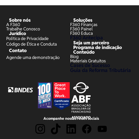
Sobre nós
Soluções
A F360
F360 Finanças
Trabalhe Conosco
F360 Painel
Jurídico
F360 Educa
F360 Antecipa
Política de Privacidade
Seja um parceiro
Código de Ética e Conduta
Programa de indicação
Contato
Conteúdo
Blog
Agende uma demonstração
Materiais Gratuitos
Cases de Sucesso
Guia da Reforma Tributária
Acompanhe nossas redes sociais