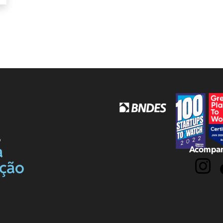
o
a
Acompan
ação