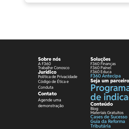
Sobre nós
Soluções
A F360
F360 Finanças
Trabalhe Conosco
F360 Painel
Jurídico
F360 Educa
F360 Antecipa
Política de Privacidade
Seja um parceir
Código de Ética e
Program
Conduta
Contato
de indic
Agende uma
Conteúdo
demonstração
Blog
Materiais Gratuitos
Cases de Sucesso
Guia da Reforma
Tributária