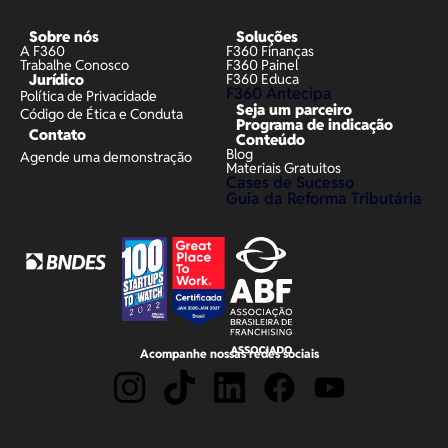
Sobre nós
Soluções
A F360
F360 Finanças
Trabalhe Conosco
F360 Painel
Jurídico
F360 Educa
F360 Antecipa
Política de Privacidade
Seja um parceiro
Código de Ética e Conduta
Programa de indicação
Contato
Conteúdo
Blog
Agende uma demonstração
Materiais Gratuitos
Cases de Sucesso
Guia da Reforma Tributária
Acompanhe nossas redes sociais